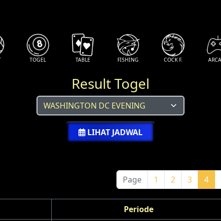
T
TOGEL
TABLE
FISHING
COCK F.
ARC
Result Togel
LIHAT JADWAL
Page
1
2
3
4
Periode