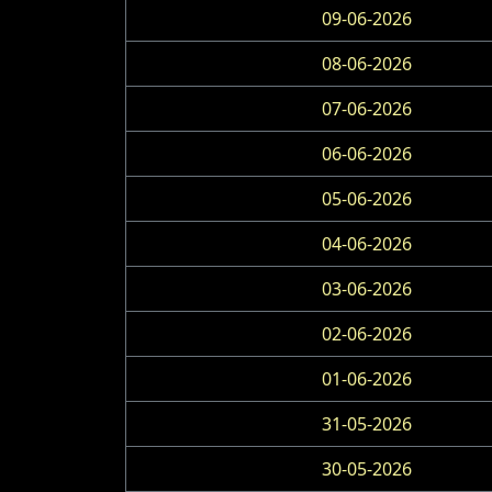
09-06-2026
08-06-2026
07-06-2026
06-06-2026
05-06-2026
04-06-2026
03-06-2026
02-06-2026
01-06-2026
31-05-2026
30-05-2026