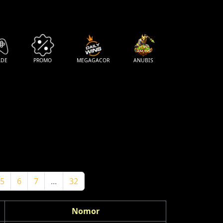
ADE
PROMO
MEGAGACOR
ANUBIS
5
6
7
...
32
Nomor