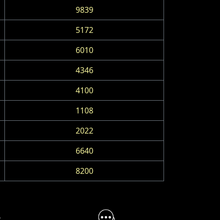
9839
5172
6010
4346
4100
1108
2022
6640
8200